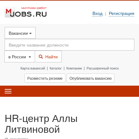
Вход
Регистрация
|
Вакансии
в
России
Найти
Карта вакансий
|
Каталог
|
Компании
|
Расширенный поиск
Разместить резюме
Опубликовать вакансию
Toggle
navigation
HR-центр Аллы
Литвиновой