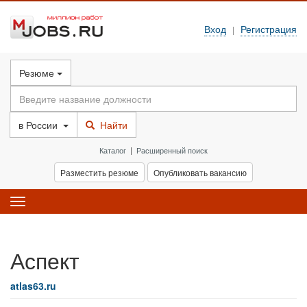
Вход
Регистрация
|
Резюме
в
России
Найти
Каталог
|
Расширенный поиск
Разместить резюме
Опубликовать вакансию
Toggle
navigation
Аспект
atlas63.ru