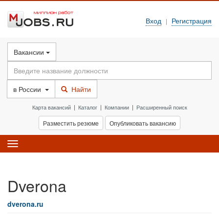
Вход
Регистрация
|
Вакансии
в
России
Найти
Карта вакансий
|
Каталог
|
Компании
|
Расширенный поиск
Разместить резюме
Опубликовать вакансию
Toggle
navigation
Dverona
dverona.ru