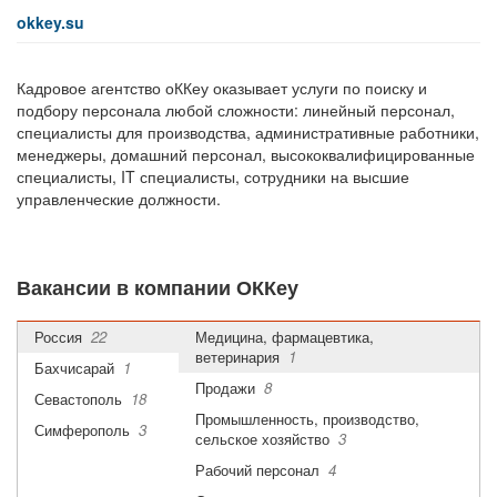
okkey.su
Кадровое агентство оККеу оказывает услуги по поиску и
подбору персонала любой сложности: линейный персонал,
специалисты для производства, административные работники,
менеджеры, домашний персонал, высококвалифицированные
специалисты, IT специалисты, сотрудники на высшие
управленческие должности.
Все
Автомобильный бизнеc
2
Административная работа
1
Вакансии в компании ОККеу
Бухгалтерия, финансы, аудит
1
Россия
22
Медицина, фармацевтика,
ветеринария
1
Бахчисарай
1
Продажи
8
Севастополь
18
Промышленность, производство,
Симферополь
3
сельское хозяйство
3
Рабочий персонал
4