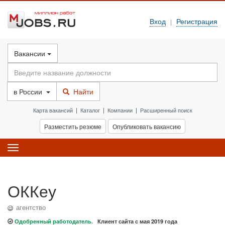
Вход
Регистрация
|
Вакансии
в
России
Найти
Карта вакансий
|
Каталог
|
Компании
|
Расширенный поиск
Разместить резюме
Опубликовать вакансию
Toggle
navigation
ОККеу
агентство
Одобренный работодатель.
Клиент сайта с мая 2019 года