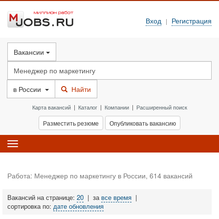
Вход
Регистрация
|
Вакансии
в
России
Найти
Карта вакансий
|
Каталог
|
Компании
|
Расширенный поиск
Разместить резюме
Опубликовать вакансию
Toggle
navigation
Работа: Менеджер по маркетингу в России, 614 вакансий
Вакансий на странице:
20
|
за
все время
|
сортировка по:
дате обновления