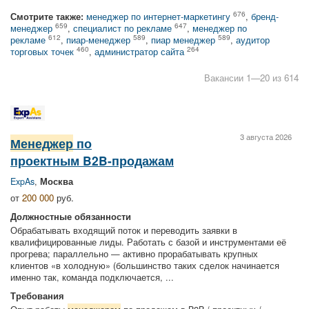
676
Смотрите также:
менеджер по интернет-маркетингу
,
бренд-
659
647
менеджер
,
специалист по рекламе
,
менеджер по
612
589
589
рекламе
,
пиар-менеджер
,
пиар менеджер
,
аудитор
460
264
торговых точек
,
администратор сайта
Вакансии 1—20 из 614
3 августа 2026
Менеджер
по
проектным B2B-продажам
ExpAs
,
Москва
от
200 000
руб.
Должностные обязанности
Обрабатывать входящий поток и переводить заявки в
квалифицированные лиды. Работать с базой и инструментами её
прогрева; параллельно — активно прорабатывать крупных
клиентов «в холодную» (большинство таких сделок начинается
именно так, команда подключается, ...
Требования