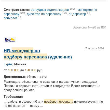
3020
Смотрите также:
сотрудник отдела кадров
,
менеджер по
640
126
54
персоналу
,
директор по персоналу
,
hr директор
,
19
психолог
Вакансии 1—20 из 864
7 августа 2026
HR-
менеджер
по
подбору
персонала
(удаленно)
ExpAs
,
Москва
от
100 000
до
120 000
руб.
Должностные обязанности
Размещать объявления о вакансиях на различных площадках
Первично обрабатывать отклики кандидатов Вести отчетность о
проделанной работе
Требования
... работы в сфере HR или
подборе
персонала
приветствуется, но
не обязателен — всему ...