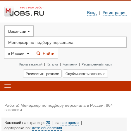
Вход
Регистрация
|
Вакансии
в
России
Найти
Карта вакансий
|
Каталог
|
Компании
|
Расширенный поиск
Разместить резюме
Опубликовать вакансию
Toggle
navigation
Работа: Менеджер по подбору персонала в России, 864
вакансии
Вакансий на странице:
20
|
за
все время
|
сортировка по:
дате обновления