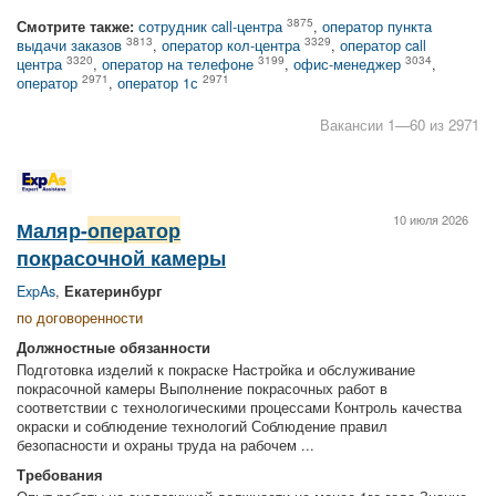
3875
Смотрите также:
сотрудник call-центра
,
оператор пункта
3813
3329
выдачи заказов
,
оператор кол-центра
,
оператор call
3320
3199
3034
центра
,
оператор на телефоне
,
офис-менеджер
,
2971
2971
оператор
,
оператор 1с
Вакансии 1—60 из 2971
10 июля 2026
Маляр-
оператор
покрасочной камеры
ExpAs
,
Екатеринбург
по договоренности
Должностные обязанности
Подготовка изделий к покраске Настройка и обслуживание
покрасочной камеры Выполнение покрасочных работ в
соответствии с технологическими процессами Контроль качества
окраски и соблюдение технологий Соблюдение правил
безопасности и охраны труда на рабочем ...
Требования