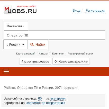
Вход
Регистрация
|
Вакансии
в
России
Найти
Карта вакансий
|
Каталог
|
Компании
|
Расширенный поиск
Разместить резюме
Опубликовать вакансию
Toggle
navigation
Работа: Оператор ПК в России, 2971 вакансия
Вакансий на странице:
60
|
за
все время
|
сортировка по:
зарплате: по возрастанию