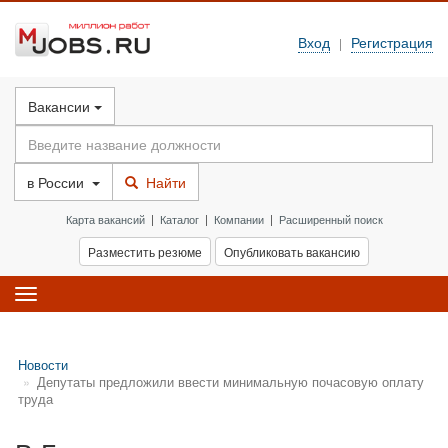
Вход
Регистрация
|
Вакансии
в
России
Найти
Карта вакансий
|
Каталог
|
Компании
|
Расширенный поиск
Разместить резюме
Опубликовать вакансию
Toggle
navigation
Новости
Депутаты предложили ввести минимальную почасовую оплату
труда