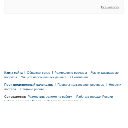
Все новости
Карта сайта
|
Обратная связь
|
Размещение рекламы
|
Часто задаваемые
вопросы
|
Защита персональных данных
|
О компании
Производственный календарь
|
Правила пользования ресурсом
|
Новости
портала
|
Статьи о работе
Соискателям:
Разместить резюме на работу
|
Работа в городах России
|
Работа в регионах России
|
Работа по профессиям
Работодателям:
Тарифы
|
Разместить вакансию бесплатно
|
Правила
публикации вакансий
|
Резюме по профессиям
© 2026 ООО «ЭМДЖОБС»