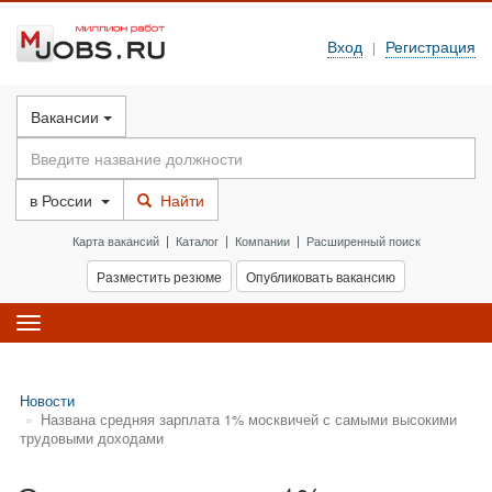
Вход
Регистрация
|
Вакансии
в
России
Найти
Карта вакансий
|
Каталог
|
Компании
|
Расширенный поиск
Разместить резюме
Опубликовать вакансию
Toggle
navigation
Новости
Названа средняя зарплата 1% москвичей с самыми высокими
трудовыми доходами