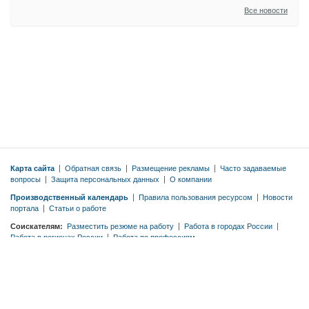
Все новости
Карта сайта
|
Обратная связь
|
Размещение рекламы
|
Часто задаваемые
вопросы
|
Защита персональных данных
|
О компании
Производственный календарь
|
Правила пользования ресурсом
|
Новости
портала
|
Статьи о работе
Соискателям:
Разместить резюме на работу
|
Работа в городах России
|
Работа в регионах России
|
Работа по профессиям
Работодателям:
Тарифы
|
Разместить вакансию бесплатно
|
Правила
публикации вакансий
|
Резюме по профессиям
© 2026 ООО «ЭМДЖОБС»