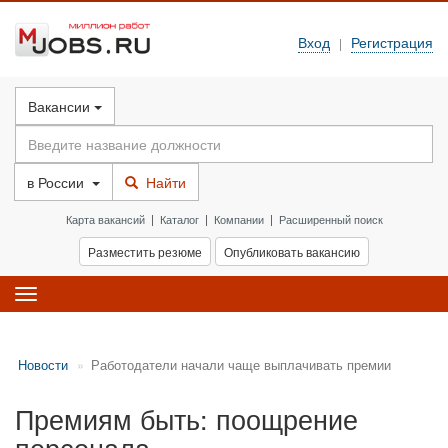
Вход
Регистрация
|
Вакансии
в
России
Найти
Карта вакансий
|
Каталог
|
Компании
|
Расширенный поиск
Разместить резюме
Опубликовать вакансию
Toggle
navigation
Новости
Работодатели начали чаще выплачивать премии
Премиям быть: поощрение
персонала