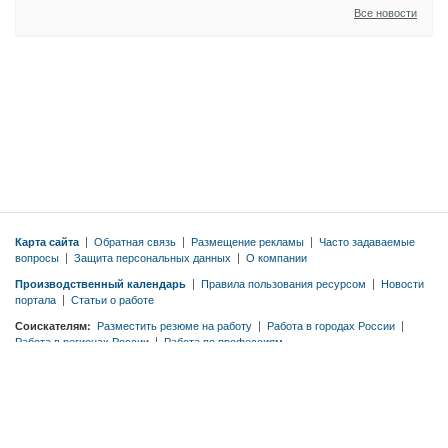
Все новости
Карта сайта
|
Обратная связь
|
Размещение рекламы
|
Часто задаваемые
вопросы
|
Защита персональных данных
|
О компании
Производственный календарь
|
Правила пользования ресурсом
|
Новости
портала
|
Статьи о работе
Соискателям:
Разместить резюме на работу
|
Работа в городах России
|
Работа в регионах России
|
Работа по профессиям
Работодателям:
Тарифы
|
Разместить вакансию бесплатно
|
Правила
публикации вакансий
|
Резюме по профессиям
© 2026 ООО «ЭМДЖОБС»