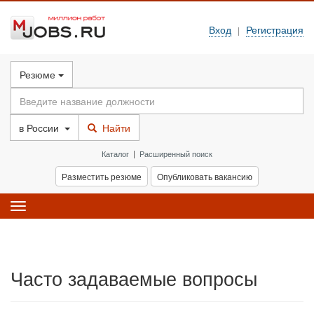
Вход
Регистрация
|
Резюме
в
России
Найти
Каталог
|
Расширенный поиск
Разместить резюме
Опубликовать вакансию
Toggle
navigation
Часто задаваемые вопросы