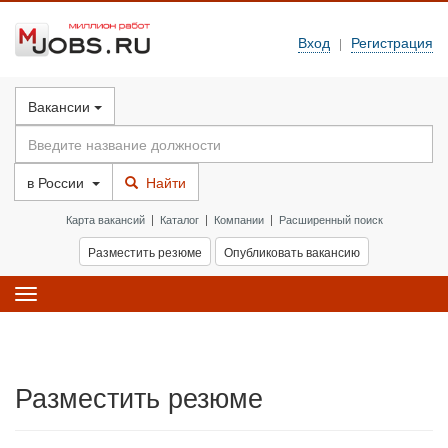
Вход
Регистрация
|
Вакансии
в
России
Найти
Карта вакансий
|
Каталог
|
Компании
|
Расширенный поиск
Разместить резюме
Опубликовать вакансию
Toggle
navigation
Разместить резюме