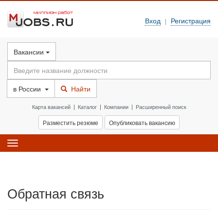
Вход
Регистрация
|
Вакансии
в
России
Найти
Карта вакансий
|
Каталог
|
Компании
|
Расширенный поиск
Разместить резюме
Опубликовать вакансию
Toggle
navigation
Обратная связь