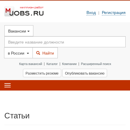
Вход
Регистрация
|
Вакансии
в
России
Найти
Карта вакансий
|
Каталог
|
Компании
|
Расширенный поиск
Разместить резюме
Опубликовать вакансию
Toggle
navigation
Статьи