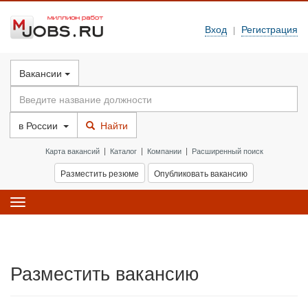
Вход
Регистрация
|
Вакансии
в
России
Найти
Карта вакансий
|
Каталог
|
Компании
|
Расширенный поиск
Разместить резюме
Опубликовать вакансию
Toggle
navigation
Разместить вакансию