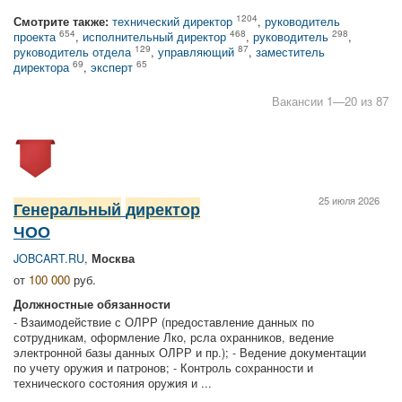
1204
Смотрите также:
технический директор
,
руководитель
654
468
298
проекта
,
исполнительный директор
,
руководитель
,
129
87
руководитель отдела
,
управляющий
,
заместитель
69
65
директора
,
эксперт
Вакансии 1—20 из 87
25 июля 2026
Генеральный
директор
ЧОО
JOBCART.RU
,
Москва
от
100 000
руб.
Должностные обязанности
- Взаимодействие с ОЛРР (предоставление данных по
сотрудникам, оформление Лко, рсла охранников, ведение
электронной базы данных ОЛРР и пр.); - Ведение документации
по учету оружия и патронов; - Контроль сохранности и
технического состояния оружия и ...