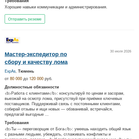
Требования
Хорошие навыки коммуникации и администрирования.
Отправить резюме
30 июля 2026
Мастер-экспедитор по
сбору и качеству лома
ExpAs
,
Тюмень
от
80 000
до
120 000
руб.
Должностные обязанности
<b>Работа с клиентами</b>: консультируй по ценам и засорам,
выезжай на осмотр лома, присутствуй при приёмке ключевых
поставщиков. Поддерживай связь с постоянными клиентами,
собирай отзывы и ищи новых — обзванивай, встречайся,
предлагай выгодные ...
Требования
<b>Ты — переговорщик от Бога</b>: умеешь находить общий язык
с разными людьми, убеждать, сглаживать конфликты и