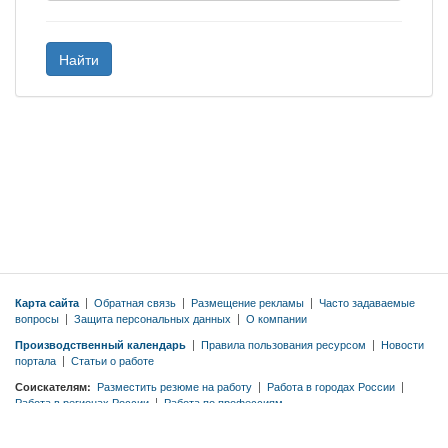
Найти
Карта сайта
|
Обратная связь
|
Размещение рекламы
|
Часто задаваемые
вопросы
|
Защита персональных данных
|
О компании
Производственный календарь
|
Правила пользования ресурсом
|
Новости
портала
|
Статьи о работе
Соискателям:
Разместить резюме на работу
|
Работа в городах России
|
Работа в регионах России
|
Работа по профессиям
Работодателям:
Тарифы
|
Разместить вакансию бесплатно
|
Правила
публикации вакансий
|
Резюме по профессиям