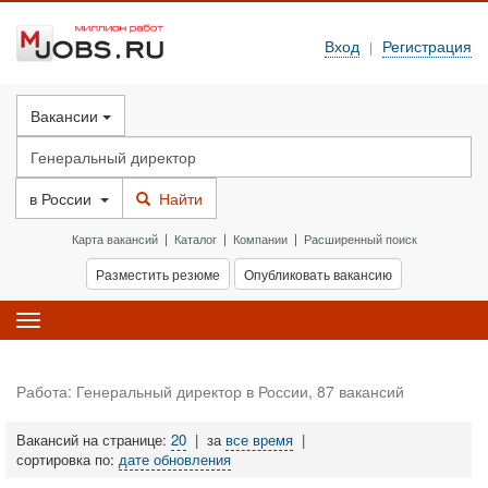
Вход
Регистрация
|
Вакансии
в
России
Найти
Карта вакансий
|
Каталог
|
Компании
|
Расширенный поиск
Разместить резюме
Опубликовать вакансию
Toggle
navigation
Работа: Генеральный директор в России, 87 вакансий
Вакансий на странице:
20
|
за
все время
|
сортировка по:
дате обновления