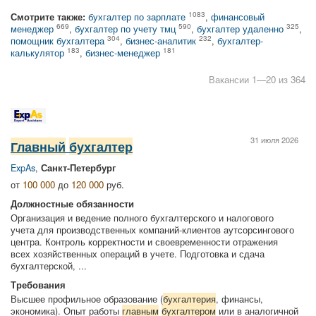
1083
Смотрите также:
бухгалтер по зарплате
,
финансовый
669
590
325
менеджер
,
бухгалтер по учету тмц
,
бухгалтер удаленно
,
304
232
помощник бухгалтера
,
бизнес-аналитик
,
бухгалтер-
183
181
калькулятор
,
бизнес-менеджер
Вакансии 1—20 из 364
31 июля 2026
Главный
бухгалтер
ExpAs
,
Санкт-Петербург
от
100 000
до
120 000
руб.
Должностные обязанности
Организация и ведение полного бухгалтерского и налогового
учета для производственных компаний-клиентов аутсорсингового
центра. Контроль корректности и своевременности отражения
всех хозяйственных операций в учете. Подготовка и сдача
бухгалтерской, ...
Требования
Высшее профильное образование (
бухгалтерия
, финансы,
экономика). Опыт работы
главным
бухгалтером
или в аналогичной