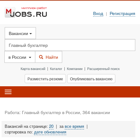
Вход
Регистрация
|
Вакансии
в
России
Найти
Карта вакансий
|
Каталог
|
Компании
|
Расширенный поиск
Разместить резюме
Опубликовать вакансию
Toggle
navigation
Работа: Главный бухгалтер в России, 364 вакансии
Вакансий на странице:
20
|
за
все время
|
сортировка по:
дате обновления