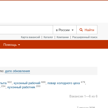
в
России
Найти
Карта вакансий
|
Каталог
|
Компании
|
Расширенный поиск
Помощь
 по:
дате обновления
922
669
479
опыта
,
кухонный рабочий
,
повар холодного цеха
,
234
200
р
,
кухонный работник
Вакансии 1—6 из 6
7 августа 2026