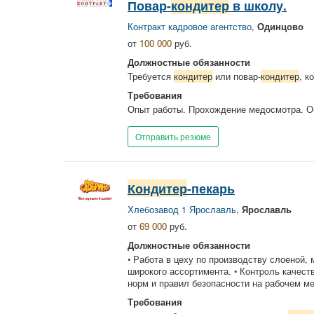
Повар-
кондитер
в школу.
Контракт кадровое агентство
,
Одинцово
от
100 000
руб.
Должностные обязанности
Требуется
кондитер
или повар-
кондитер
, к
Требования
Опыт работы. Прохождение медосмотра. О
Отправить резюме
Кондитер
-пекарь
Хлебозавод 1 Ярославль
,
Ярославль
от
69 000
руб.
Должностные обязанности
• Работа в цеху по производству слоеной
широкого ассортимента. • Контpoль качест
норм и правил безопасности на рабочем мест
Требования