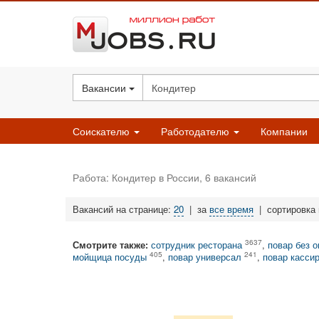
Вакансии
Соискателю
Работодателю
Компании
Работа: Кондитер в России, 6 вакансий
Вакансий на странице:
20
|
за
все время
|
сортировка
3637
Смотрите также:
сотрудник ресторана
,
повар без 
405
241
мойщица посуды
,
повар универсал
,
повар касси