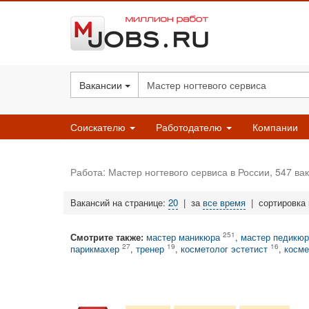
Вакансии
Соискателю
Работодателю
Компании
Работа: Мастер ногтевого сервиса в России, 547 ва
Вакансий на странице:
20
|
за
все время
|
сортировка
251
Смотрите также:
мастер маникюра
,
мастер педикюр
27
19
16
парикмахер
,
тренер
,
косметолог эстетист
,
косме