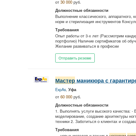
от
30 000
руб.
Должностные обязанности
Выполнение классического, аппаратного, 
норм и стерилизация инструментов Консуль
Требования
Опыт работы от 3-х лет (Рассмотрим канд
портфолио) Наличие сертификатов об обуч
Желание развиваться в професии
Отправить резюме
Мастер
маникюра с гарантир
ExpAs
,
Уфа
от
60 000
руб.
Должностные обязанности
1. Выполнять услуги высокого качества: - 
моделирование, создание архитектуры ног
техники 2. Заботиться о клиентах и созда
Требования
... новых методов и техник в
ногтевом
серв