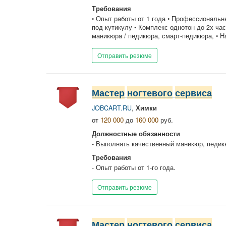
Требования
• Опыт работы от 1 года • Профессиональн
под кутикулу • Комплекс однотон до 2х ча
маникюра / педикюра, смарт-педикюра, • На
Отправить резюме
Мастер
ногтевого
сервиса
JOBCART.RU
,
Химки
от
120 000
до
160 000
руб.
Должностные обязанности
- Выполнять качественный маникюр, педик
Требования
- Опыт работы от 1-го года.
Отправить резюме
Мастер
ногтевого
сервиса