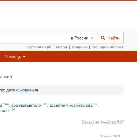
в
России
Найти
Карта вакансий
|
Каталог
|
Компании
|
Расширенный поиск
Помощь
кансий
 по:
дате обновления
244
91
82
а
,
врач-косметолог
,
ассистент косметолога
,
14
толог
Вакансии 1—20 из 547
29 июля 2026