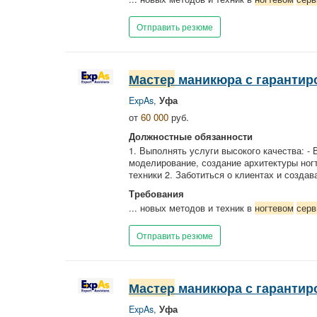
Отправить резюме
Мастер
маникюра с гарантир
ExpAs
,
Уфа
от
60 000
руб.
Должностные обязанности
1. Выполнять услуги высокого качества: - 
моделирование, создание архитектуры ног
техники 2. Заботиться о клиентах и созда
Требования
... новых методов и техник в
ногтевом
серв
Отправить резюме
Мастер
маникюра с гарантир
ExpAs
,
Уфа