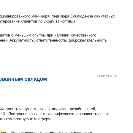
комбинированного маникюра, педикюра Соблюдение санитарных
тирование клиентов по уходу за ногтями
идатов с меньшим опытом при наличии качественного
ении Аккуратность, ответственность, доброжелательность
14 июля 2026
ованным окладом
Выполнять услуги: маникюр, педикюр, дизайн ногтей,
тей - Постоянно повышать квалификацию и осваивать новые
вать комфортную атмосферу: ...
исе
. - Умение создавать комфортную атмосферу и ...