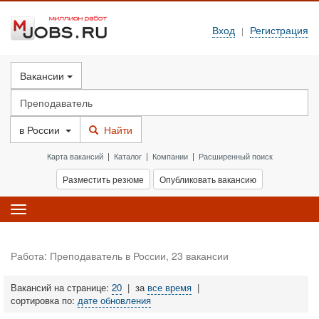
Вход
Регистрация
|
Вакансии
в
России
Найти
Карта вакансий
|
Каталог
|
Компании
|
Расширенный поиск
Разместить резюме
Опубликовать вакансию
Toggle
navigation
Работа: Преподаватель в России, 23 вакансии
Вакансий на странице:
20
|
за
все время
|
сортировка по:
дате обновления