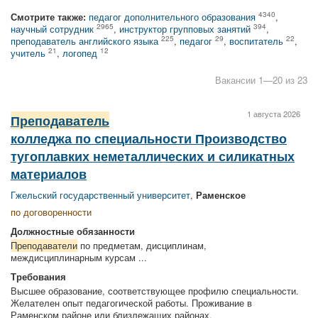
4340
Смотрите также:
педагог дополнительного образования
,
2965
394
научный сотрудник
,
инструктор групповых занятий
,
225
29
22
преподаватель английского языка
,
педагог
,
воспитатель
,
21
12
учитель
,
логопед
Вакансии 1—20 из 23
1 августа 2026
Преподаватель
колледжа по специальности Производство
тугоплавких неметаллических и силикатных
материалов
Гжельский государственный университет
,
Раменское
по договоренности
Должностные обязанности
Преподаватели
по предметам, дисциплинам,
междисциплинарным курсам ...
Требования
Высшее образование, соответствующее профилю специальности.
Желателен опыт педагогической работы. Проживание в
Раменском районе или близлежащих районах.