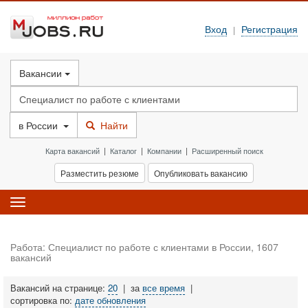
Вход
Регистрация
|
Вакансии
в
России
Найти
Карта вакансий
|
Каталог
|
Компании
|
Расширенный поиск
Разместить резюме
Опубликовать вакансию
Toggle
navigation
Работа: Специалист по работе с клиентами в России, 1607
вакансий
Вакансий на странице:
20
|
за
все время
|
сортировка по:
дате обновления