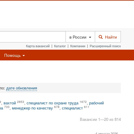
в
России
Найти
Карта вакансий
|
Каталог
|
Компании
|
Расширенный поиск
Помощь
 по:
дате обновления
9
2853
1672
,
вахтой
,
специалист по охране труда
,
рабочий
733
678
611
ра
,
менеджер по качеству
,
специалист
Вакансии 1—20 из 814
4 августа 2026