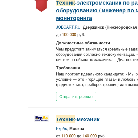
Техник
-электромеханик по р
оборудованию / инженер по 
мониторинга
JOBCART.RU
,
Дзержинск (Нижегородская 
до
100 000
руб.
Должностные обязанности
Чем предстоит заниматься (реальные задач
оборудования согласно техдокументации. 
систем на объектах заказчика. - Диагностик
Требования
Наш портрет идеального кандидата: - Мы р
условие — это «горящие глаза» и любовь 
(радиотехника, приборостроение) или выше.
Отправить резюме
Техник
-механик
ExpAs
,
Москва
от
110 000
до
140 000
руб.