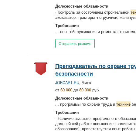
Должностные обязанности
· Контроль за состоянием строительной
те
экскаватор, тракторы -погрузчики, манипу
Требования
... опыт обслуживания и ремонта строител
Отправить резюме
Преподаватель по охране тр
безопасности
JOBCART.RU
,
Чита
от
60 000
до
80 000
руб.
Должностные обязанности
... программы по охране труда и
технике
бе
Требования
- Наличие высшего, профильного образова
дальнейшей работе повышение квалификаци
образовании), приветствуется опыт работы 