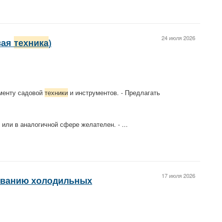
24 июля 2026
вая
техника
)
именту садовой
техники
и инструментов. - Предлагать
или в аналогичной сфере желателен. - ...
17 июля 2026
иванию холодильных