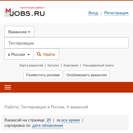
Вход
Регистрация
|
Вакансии
в
России
Найти
Карта вакансий
|
Каталог
|
Компании
|
Расширенный поиск
Разместить резюме
Опубликовать вакансию
Toggle
navigation
Работа: Тестировщик в России, 0 вакансий
Вакансий на странице:
20
|
за
все время
|
сортировка по:
дате обновления