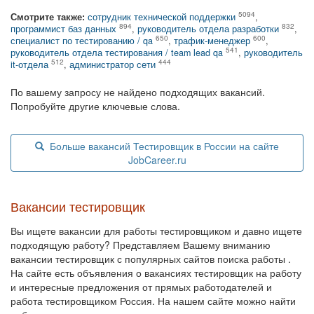
5094
Смотрите также:
сотрудник технической поддержки
,
894
832
программист баз данных
,
руководитель отдела разработки
,
650
600
специалист по тестированию / qa
,
трафик-менеджер
,
541
руководитель отдела тестирования / team lead qa
,
руководитель
512
444
it-отдела
,
администратор сети
По вашему запросу не найдено подходящих вакансий.
Попробуйте другие ключевые слова.
Больше вакансий Тестировщик в России на сайте
JobCareer.ru
Вакансии тестировщик
Вы ищете вакансии для работы тестировщиком и давно ищете
подходящую работу? Представляем Вашему вниманию
вакансии тестировщик с популярных сайтов поиска работы .
На сайте есть объявления о вакансиях тестировщик на работу
и интересные предложения от прямых работодателей и
работа тестировщиком Россия. На нашем сайте можно найти