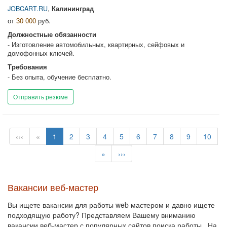
JOBCART.RU
,
Калининград
от
30 000
руб.
Должностные обязанности
- Изготовление автомобильных, квартирных, сейфовых и
домофонных ключей.
Требования
- Без опыта, обучение бесплатно.
Отправить резюме
‹‹‹
«
1
2
3
4
5
6
7
8
9
10
»
›››
Вакансии веб-мастер
Вы ищете вакансии для работы web мастером и давно ищете
подходящую работу? Представляем Вашему вниманию
вакансии веб-мастер с популярных сайтов поиска работы . На