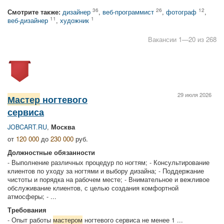
36
26
12
Смотрите также:
дизайнер
,
веб-программист
,
фотограф
,
11
1
веб-дизайнер
,
художник
Вакансии 1—20 из 268
29 июля 2026
Мастер
ногтевого
сервиса
JOBCART.RU
,
Москва
от
120 000
до
230 000
руб.
Должностные обязанности
- Выполнение различных процедур по ногтям; - Консультирование
клиентов по уходу за ногтями и выбору дизайна; - Поддержание
чистоты и порядка на рабочем месте; - Внимательное и вежливое
обслуживание клиентов, с целью создания комфортной
атмосферы; - ...
Требования
- Опыт работы
мастером
ногтевого сервиса не менее 1 ...