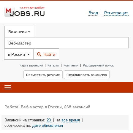
Вход
Регистрация
|
Вакансии
в
России
Найти
Карта вакансий
|
Каталог
|
Компании
|
Расширенный поиск
Разместить резюме
Опубликовать вакансию
Toggle
navigation
Работа: Веб-мастер в России, 268 вакансий
Вакансий на странице:
20
|
за
все время
|
сортировка по:
дате обновления