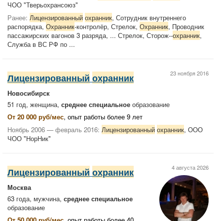
ЧОО "Тверьохрансоюз"
Ранее:
Лицензированный
охранник
, Сотрудник внутреннего
распорядка,
Охранник
-контролёр, Стрелок,
Охранник
, Проводник
пассажирских вагонов 3 разряда, ... Стрелок, Сторож--
охранник
,
Служба в ВС РФ по ...
23 ноября 2016
Лицензированный
охранник
Новосибирск
51 год, женщина,
среднее специальное
образование
От 20 000 руб/мес
, опыт работы более 9 лет
Ноябрь 2006 — февраль 2016:
Лицензированный
охранник
, ООО
ЧОО "НорНик"
4 августа 2026
Лицензированный
охранник
Москва
63 года, мужчина,
среднее специальное
образование
От 50 000 руб/мес
, опыт работы более 40