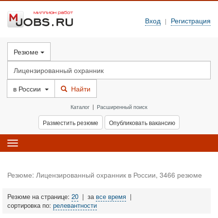
Вход
Регистрация
|
Резюме
в
России
Найти
Каталог
|
Расширенный поиск
Разместить резюме
Опубликовать вакансию
Toggle
navigation
Резюме: Лицензированный охранник в России, 3466 резюме
Резюме на странице:
20
|
за
все время
|
сортировка по:
релевантности