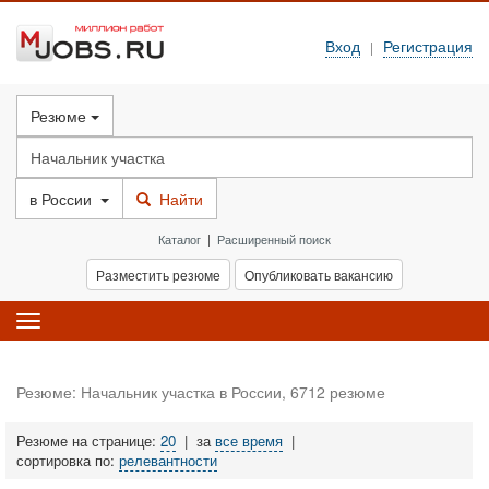
Вход
Регистрация
|
Резюме
в
России
Найти
Каталог
|
Расширенный поиск
Разместить резюме
Опубликовать вакансию
Toggle
navigation
Резюме: Начальник участка в России, 6712 резюме
Резюме на странице:
20
|
за
все время
|
сортировка по:
релевантности