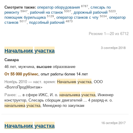
8787
Смотрите также:
оператор оборудования
,
слесарь по
5947
5307
5223
ремонту
,
рабочий на станок
,
дорожный рабочий
,
5129
5034
помощник бурильщика
,
оператор станков с чпу
,
оператор
5017
4873
станков
,
подсобный рабочий
Резюме 1—20 из 6712
3 сентября 2018
Начальник
участка
Самара
46 лет, мужчина,
высшее
образование
От 55 000 руб/мес
, опыт работы более 14 лет
Ноябрь 2010 — наст. время:
Начальник
участка
, ООО
«ВолгоПродМонтаж»
Ранее:
... в сфере ИЖС, И. о.
начальника
участка
, Инженер
конструктор, Слесарь сборщик двигателей ... 4 разряд-и. о.
начальника
участка
, Менеджер по закупкам
16 октября 2017
Начальник
участка