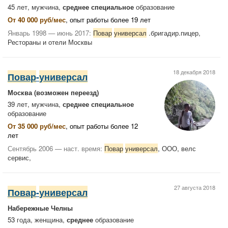
45 лет, мужчина,
среднее специальное
образование
От 40 000 руб/мес
, опыт работы более 19 лет
Январь 1998 — июнь 2017:
Повар
универсал
.бригадир.пицер,
Рестораны и отели Москвы
18 декабря 2018
Повар
-
универсал
Москва
(возможен переезд)
39 лет, мужчина,
среднее специальное
образование
От 35 000 руб/мес
, опыт работы более 12
лет
Сентябрь 2006 — наст. время:
Повар
универсал
, ООО, велс
сервис,
27 августа 2018
Повар
-
универсал
Набережные Челны
53 года, женщина,
среднее
образование