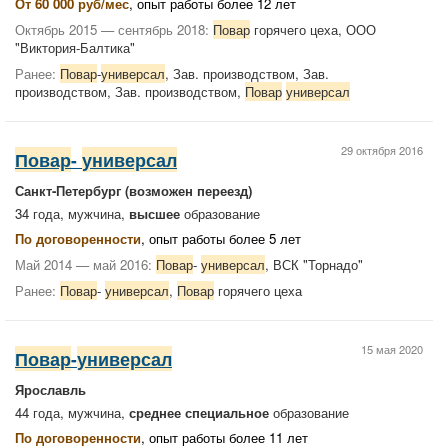
От 60 000 руб/мес
, опыт работы более 12 лет
Октябрь 2015 — сентябрь 2018:
Повар
горячего цеха, ООО
"Виктория-Балтика"
Ранее:
Повар
-
универсал
, Зав. производством, Зав.
производством, Зав. производством,
Повар
универсал
29 октября 2016
Повар
-
универсал
Санкт-Петербург
(возможен переезд)
34 года, мужчина,
высшее
образование
По договоренности
, опыт работы более 5 лет
Май 2014 — май 2016:
Повар
-
универсал
, ВСК "Торнадо"
Ранее:
Повар
-
универсал
,
Повар
горячего цеха
15 мая 2020
Повар
-
универсал
Ярославль
44 года, мужчина,
среднее специальное
образование
По договоренности
, опыт работы более 11 лет