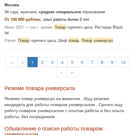
Москва
34 года, мужчина,
среднее специальное
образование
От 100 000 руб/мес
, опыт работы более 2 лет
Июнь 2021 — наст. время:
Повар
горячего цеха, Ресторан Black
tai
Ранее:
Повар
горячего цеха, Шеф
повар
,
Повар
универсал
‹‹‹
«
1
2
3
4
5
6
7
8
9
10
»
›››
Резюме повара универсала
Резюме повар универсал на вакансии . Ищу резюме
кандидата для работы поваром универсалом . Срочно ищу
работу поваром универсалом с опытом работы и без опыта
работы, без посредников .
Объявление о поиске работы поваром
универсалом