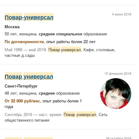
4 июня 2018
Повар
-
универсал
Москва
50 лет, женщина,
среднее специальное
образование
По договоренности
, опыт работы более 22 лет
Май 1996 — май 2018:
Повар
-
универсал
, Кафе, столовые,
частные д.сады
10 февраля 2018
Повар
универсал
Санкт-Петербург
48 лет, женщина,
среднее
образование
От 32 000 руб/мес
, опыт работы более 1
года
Сентябрь 2016 — наст. время:
Повар
универсал
, Сеть
общественного питания
26 октября 2016