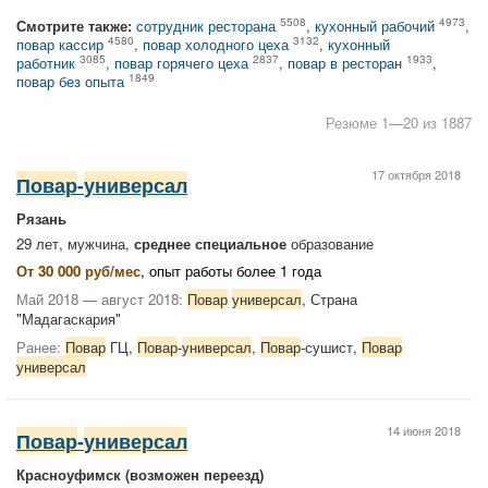
5508
4973
Смотрите также:
сотрудник ресторана
,
кухонный рабочий
,
4580
3132
повар кассир
,
повар холодного цеха
,
кухонный
3085
2837
1933
работник
,
повар горячего цеха
,
повар в ресторан
,
1849
повар без опыта
Резюме 1—20 из 1887
17 октября 2018
Повар
-
универсал
Рязань
29 лет, мужчина,
среднее специальное
образование
От 30 000 руб/мес
, опыт работы более 1 года
Май 2018 — август 2018:
Повар
универсал
, Страна
"Мадагаскария"
Ранее:
Повар
ГЦ,
Повар
-
универсал
,
Повар
-сушист,
Повар
универсал
14 июня 2018
Повар
-
универсал
Красноуфимск
(возможен переезд)