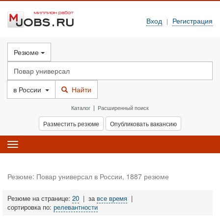
Вход
Регистрация
|
Резюме
в
России
Найти
Каталог
|
Расширенный поиск
Разместить резюме
Опубликовать вакансию
Toggle
navigation
Резюме: Повар универсал в России, 1887 резюме
Резюме на странице:
20
|
за
все время
|
сортировка по:
релевантности