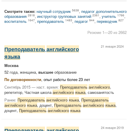
5638
Смотрите также:
научный сотрудник
,
педагог дополнительного
2818
2361
1766
образования
,
инструктор групповых занятий
,
учитель
,
1647
1483
944
827
воспитатель
,
преподаватель
,
педагог
,
переводчик
Резюме 1—20 из 2662
21 января 2024
Преподаватель
английского
языка
Москва
52 года, женщина,
высшее
образование
По договоренности
, опыт работы более 23 лет
Сентябрь 2015 — наст. время:
Преподаватель
английского
,
репетитор, Частная школа
английского
языка
, самозанятость
Ранее:
Преподаватель
английского
языка
,
Преподаватель
английского
языка
, доцент,
Преподаватель
английского
языка
,
доцент,
Преподаватель
английского
языка
24 января 2019
Преподаватель
английского