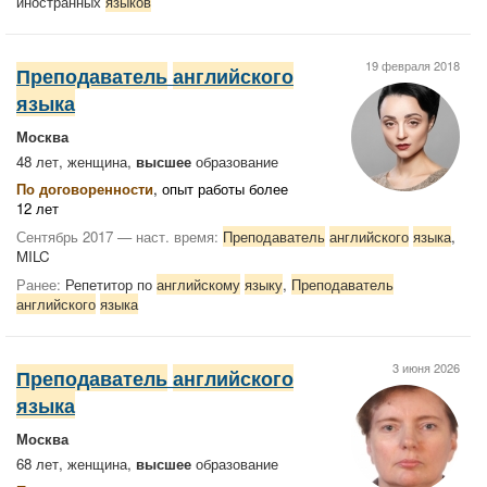
иностранных
языков
19 февраля 2018
Преподаватель
английского
языка
Москва
48 лет, женщина,
высшее
образование
По договоренности
, опыт работы более
12 лет
Сентябрь 2017 — наст. время:
Преподаватель
английского
языка
,
MILC
Ранее:
Репетитор по
английскому
языку
,
Преподаватель
английского
языка
3 июня 2026
Преподаватель
английского
языка
Москва
68 лет, женщина,
высшее
образование