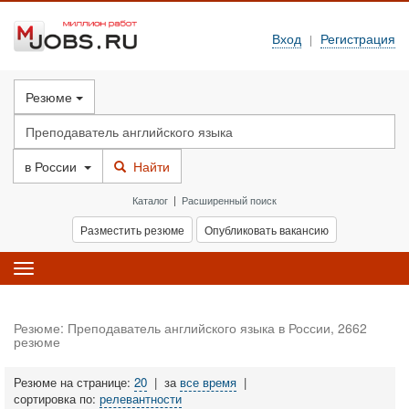
Вход
Регистрация
|
Резюме
в
России
Найти
Каталог
|
Расширенный поиск
Разместить резюме
Опубликовать вакансию
Toggle
navigation
Резюме: Преподаватель английского языка в России, 2662
резюме
Резюме на странице:
20
|
за
все время
|
сортировка по:
релевантности