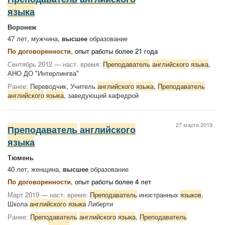
языка
Воронеж
47 лет, мужчина,
высшее
образование
По договоренности
, опыт работы более 21 года
Сентябрь 2012 — наст. время:
Преподаватель
английского
языка
,
АНО ДО "Интерлингва"
Ранее:
Переводчик, Учитель
английского
языка
,
Преподаватель
английского
языка
, заведующий кафедрой
27 марта 2019
Преподаватель
английского
языка
Тюмень
40 лет, женщина,
высшее
образование
По договоренности
, опыт работы более 4 лет
Март 2019 — наст. время:
Преподаватель
иностранных
языков
,
Школа
английского
языка
Либерти
Ранее:
Преподаватель
английского
языка
,
Преподаватель