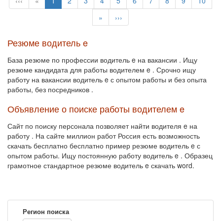
‹‹‹
«
1
2
3
4
5
6
7
8
9
10
»
›››
Резюме водитель e
База резюме по профессии водитель e на вакансии . Ищу
резюме кандидата для работы водителем e . Срочно ищу
работу на вакансии водитель e с опытом работы и без опыта
работы, без посредников .
Объявление о поиске работы водителем e
Сайт по поиску персонала позволяет найти водителя e на
работу . На сайте миллион работ Россия есть возможность
скачать бесплатно бесплатно пример резюме водитель e с
опытом работы. Ищу постоянную работу водитель e . Образец
грамотное стандартное резюме водитель e скачать word.
Регион поиска