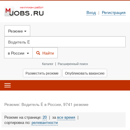
Вход
Регистрация
|
Резюме
в
России
Найти
Каталог
|
Расширенный поиск
Разместить резюме
Опубликовать вакансию
Toggle
navigation
Резюме: Водитель E в России, 9741 резюме
Резюме на странице:
20
|
за
все время
|
сортировка по:
релевантности