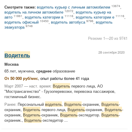
13674
Смотрите также:
водитель курьер с личным автомобилем
,
12072
водитель на личном автомобиле
,
водитель курьер на
11861
11116
11116
авто
,
водитель категории в
,
водитель категории е
,
10450
9796
водитель офисный
,
водитель автобуса
,
водитель
9748
эвакуатора
Резюме 1—20 из 9741
28 сентября 2020
Водитель
Москва
65 лет, мужчина,
среднее
образование
От 50 000 руб/мес
, опыт работы более 41 года
Март 2007 — наст. время:
Водитель
первого лица, АО
"Мострансагенство" - Грузоперевозки, перевозка пассажиров,
гостиничный бизнес.
Ранее:
Персональный
водитель
,
Водитель
-охранник,
Водитель
-
охранник,
Водитель
первого лица,
Водитель
-охранник,
Водитель
-
охранник,
Водитель
-охранник,
Водитель
-экспедитор.
Водитель
-
охранник.,
Водитель
-экспедитор ...