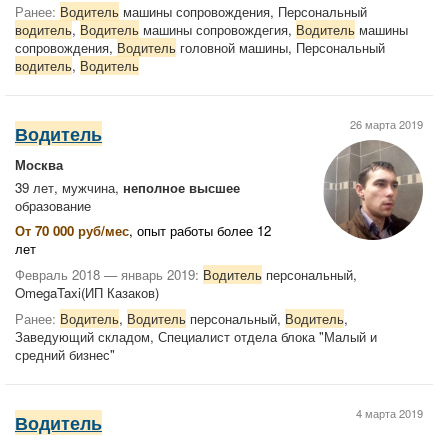
Ранее:
Водитель
машины сопровождения, Персональный
водитель
,
Водитель
машины сопровождегия,
Водитель
машины
сопровождения,
Водитель
головной машины, Персональный
водитель
,
Водитель
26 марта 2019
Водитель
Москва
39 лет, мужчина,
неполное высшее
образование
От 70 000 руб/мес
, опыт работы более 12
лет
Февраль 2018 — январь 2019:
Водитель
персональный,
OmegaTaxi(ИП Казаков)
Ранее:
Водитель
,
Водитель
персональный,
Водитель
,
Заведующий складом, Специалист отдела блока "Малый и
средний бизнес"
4 марта 2019
Водитель