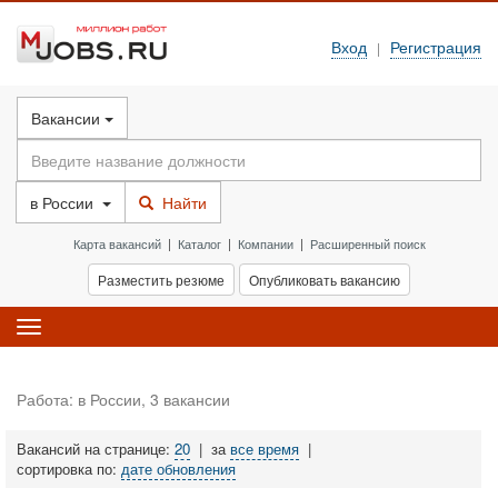
Вход
Регистрация
|
Вакансии
в
России
Найти
Карта вакансий
|
Каталог
|
Компании
|
Расширенный поиск
Разместить резюме
Опубликовать вакансию
Toggle
navigation
Работа: в России, 3 вакансии
Вакансий на странице:
20
|
за
все время
|
сортировка по:
дате обновления