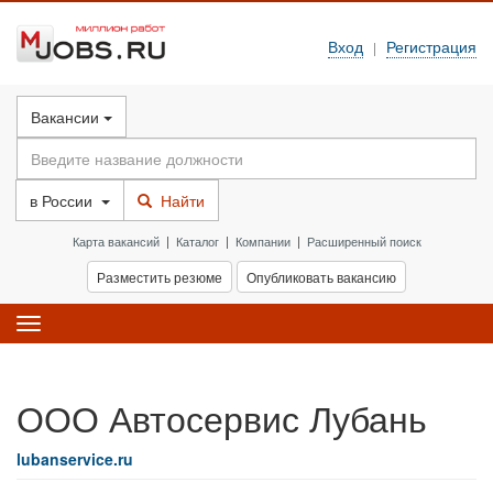
Вход
Регистрация
|
Вакансии
в
России
Найти
Карта вакансий
|
Каталог
|
Компании
|
Расширенный поиск
Разместить резюме
Опубликовать вакансию
Toggle
navigation
ООО Автосервис Лубань
lubanservice.ru