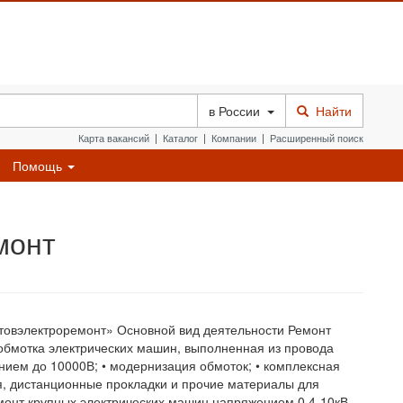
в
России
Найти
Карта вакансий
|
Каталог
|
Компании
|
Расширенный поиск
Помощь
монт
овэлектроремонт» Основной вид деятельности Ремонт
 обмотка электрических машин, выполненная из провода
нием до 10000В; • модернизация обмоток; • комплексная
ья, дистанционные прокладки и прочие материалы для
монт крупных электрических машин напряжением 0,4-10кВ,