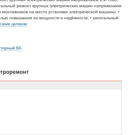
итальный ремонт крупных электрических машин напряжением
 монтажников на место установки электрической машины; •
елью повышения их мощности и надёжности; • капитальный
исание целиком
аторный 9А
ктроремонт