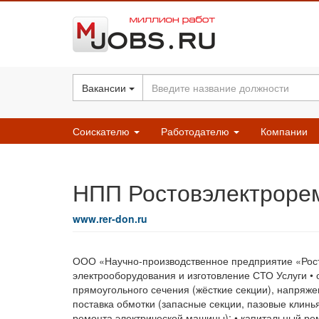
Вакансии
Соискателю
Работодателю
Компании
НПП Ростовэлектроре
www.rer-don.ru
ООО «Научно-производственное предприятие «Рост
электрооборудования и изготовление СТО Услуги •
прямоугольного сечения (жёсткие секции), напряже
поставка обмотки (запасные секции, пазовые клин
ремонта электрической машины); • капитальный ре