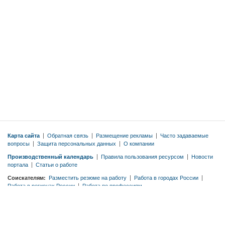
Карта сайта
|
Обратная связь
|
Размещение рекламы
|
Часто задаваемые
вопросы
|
Защита персональных данных
|
О компании
Производственный календарь
|
Правила пользования ресурсом
|
Новости
портала
|
Статьи о работе
Соискателям:
Разместить резюме на работу
|
Работа в городах России
|
Работа в регионах России
|
Работа по профессиям
Работодателям:
Тарифы
|
Разместить вакансию бесплатно
|
Правила
публикации вакансий
|
Резюме по профессиям
© 2026 ООО «ЭМДЖОБС»