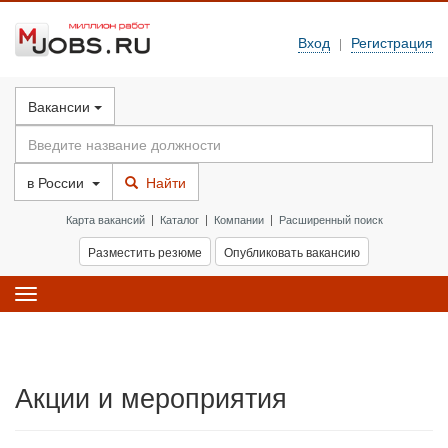
Вход
Регистрация
|
Вакансии
в
России
Найти
Карта вакансий
|
Каталог
|
Компании
|
Расширенный поиск
Разместить резюме
Опубликовать вакансию
Toggle
navigation
Акции и мероприятия