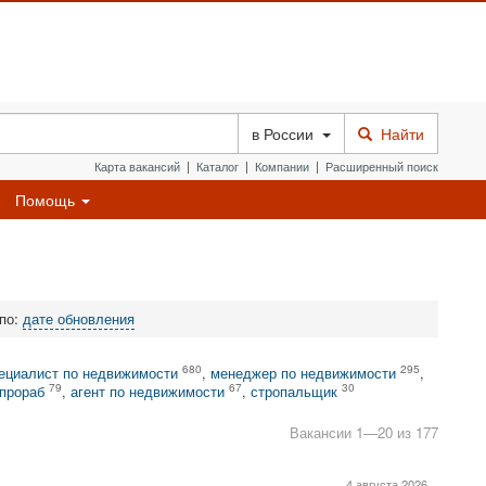
в
России
Найти
Карта вакансий
|
Каталог
|
Компании
|
Расширенный поиск
Помощь
 по:
дате обновления
680
295
ециалист по недвижимости
,
менеджер по недвижимости
,
79
67
30
прораб
,
агент по недвижимости
,
стропальщик
Вакансии 1—20 из 177
4 августа 2026