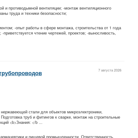
й и противодымной вентиляции; -монтаж вентиляционного
аны труда и техники безопасности;
ентом; -опыт работы в сфере монтажа, строительства от 1 года
; -приветствуется чтение чертежей, проектов; -выносливость,
7 августа 2026
 трубопроводов
 нержавеющей стали для объектов микроэлектроники,
одготовка труб и фитингов к сварке, монтаж на строительные
ций <b>Знания: </b ...
фармацевтики и пищевой промышленности. Ответственность,