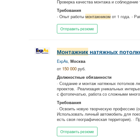
Проверка качества монтажа и соблюдение 
Требования
- Опыт работы
монтажником
от 1 года. - Раб
Отправить резюме
Монтажник
натяжных потолк
ExpAs
,
Москва
от
150 000
руб.
Должностные обязанности
· Создание и монтаж натяжных потолков л
проектов. ·Реализация уникальных интерь
с фотопечатью, работа со сложными многоу
Требования
· Освоить новую творческую профессию (оп
Использовать личный автомобиль для поез
есть своя географическая территория). · Пр
Отправить резюме