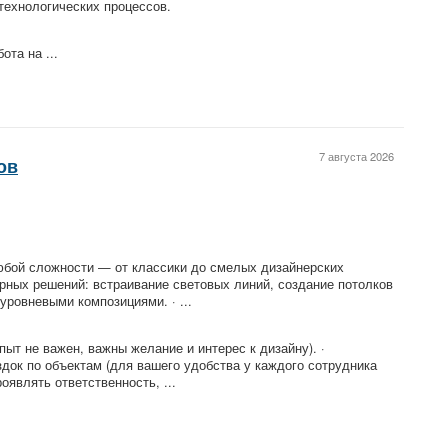
технологических процессов.
ота на ...
7 августа 2026
ов
юбой сложности — от классики до смелых дизайнерских
ерных решений: встраивание световых линий, создание потолков
ровневыми композициями. · ...
ыт не важен, важны желание и интерес к дизайну). ·
док по объектам (для вашего удобства у каждого сотрудника
оявлять ответственность, ...