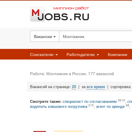
Вакансии
Соискателю
Работодателю
Компании
Работа: Монтажник в России, 177 вакансий
Вакансий на странице:
20
|
за
все время
|
сортировка
3619
Смотрите также:
специалист по согласованиям
,
сп
215
98
водитель ковшового погрузчика
,
агент по аренде
,