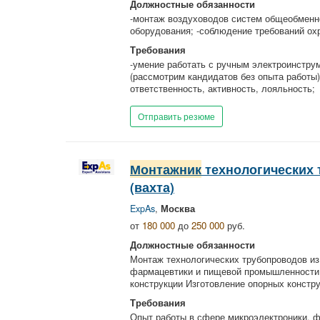
Должностные обязанности
-монтаж воздуховодов систем общеобменно
оборудования; -соблюдение требований охр
Требования
-умение работать с ручным электроинструм
(рассмотрим кандидатов без опыта работы)
ответственность, активность, лояльность;
Отправить резюме
Монтажник
технологических
(вахта)
ExpAs
,
Москва
от
180 000
до
250 000
руб.
Должностные обязанности
Монтаж технологических трубопроводов из
фармацевтики и пищевой промышленности П
конструкции Изготовление опорных конструк
Требования
Опыт работы в сфере микроэлектроники, 