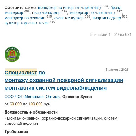
676
Смотрите также:
менеджер по интернет-маркетингу
,
бренд-
659
589
587
менеджер
,
пиар-менеджер
,
менеджер по маркетингу
,
585
569
562
менеджер по рекламе
,
event-менеджер
,
пиар менеджер
,
460
аудитор торговых точек
Вакансии 1—20 из 621
5 августа 2026
Специалист
по
монтажу охранной пожарной сигнализации,
монтажник систем видеонаблюдения
ООО ЧОП Мегаполис-Оптима
,
Орехово-Зуево
от
60 000
до
100 000
руб.
Должностные обязанности
• Монтаж охранной, охранно-пожарной сигнализации, систем
видеонаблюдения
Требования