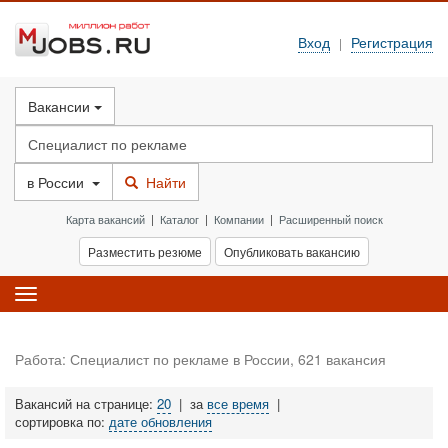
Вход
Регистрация
|
Вакансии
в
России
Найти
Карта вакансий
|
Каталог
|
Компании
|
Расширенный поиск
Разместить резюме
Опубликовать вакансию
Toggle
navigation
Работа: Специалист по рекламе в России, 621 вакансия
Вакансий на странице:
20
|
за
все время
|
сортировка по:
дате обновления