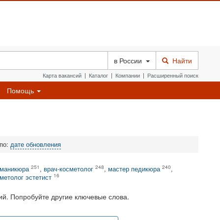
в
России
Найти
Карта вакансий
|
Каталог
|
Компании
|
Расширенный поиск
Помощь
 по:
дате обновления
251
248
240
 маникюра
,
врач-косметолог
,
мастер педикюра
,
16
метолог эстетист
й. Попробуйте другие ключевые слова.