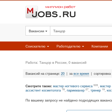
Вакансии
Соискателю
Работодателю
Компании
Работа: Танцор в России, 0 вакансий
Вакансий на странице:
20
|
за
все время
|
сортировка
535
Смотрите также:
мастер ногтевого сервиса
,
мастер
78
27
19
ассистент косметолога
,
парикмахер
,
тренер
,
кос
По вашему запросу не найдено подходящих ваканси