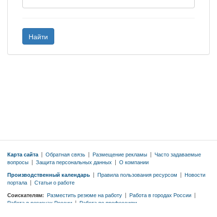
Найти
Карта сайта
|
Обратная связь
|
Размещение рекламы
|
Часто задаваемые
вопросы
|
Защита персональных данных
|
О компании
Производственный календарь
|
Правила пользования ресурсом
|
Новости
портала
|
Статьи о работе
Соискателям:
Разместить резюме на работу
|
Работа в городах России
|
Работа в регионах России
|
Работа по профессиям
Работодателям:
Тарифы
|
Разместить вакансию бесплатно
|
Правила