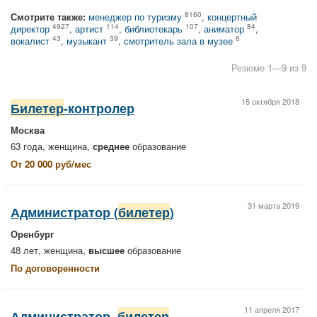
8160
Смотрите также:
менеджер по туризму
,
концертный
4927
114
107
84
директор
,
артист
,
библиотекарь
,
аниматор
,
43
39
6
вокалист
,
музыкант
,
смотритель зала в музее
Резюме 1—9 из 9
15 октября 2018
Билетер
-контролер
Москва
63 года, женщина,
среднее
образование
От 20 000 руб/мес
31 марта 2019
Администратор (
билетер
)
Оренбург
48 лет, женщина,
высшее
образование
По договоренности
11 апреля 2017
Администратор,
билетер
,