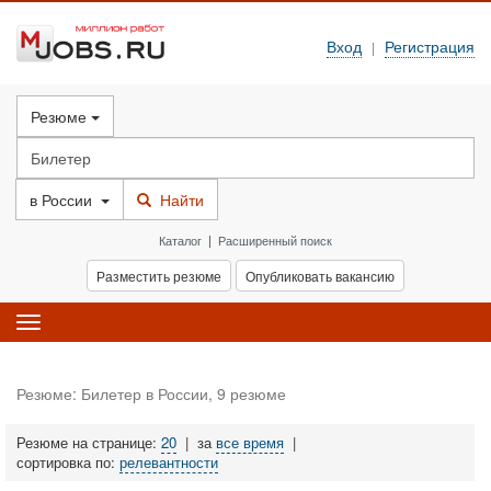
Вход
Регистрация
|
Резюме
в
России
Найти
Каталог
|
Расширенный поиск
Разместить резюме
Опубликовать вакансию
Toggle
navigation
Резюме: Билетер в России, 9 резюме
Резюме на странице:
20
|
за
все время
|
сортировка по:
релевантности