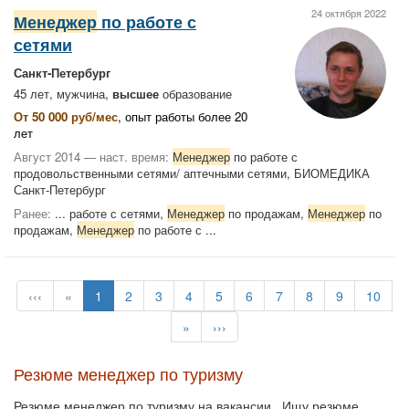
24 октября 2022
Менеджер
по работе с
сетями
Санкт-Петербург
45 лет, мужчина,
высшее
образование
От 50 000 руб/мес
, опыт работы более 20
лет
Август 2014 — наст. время:
Менеджер
по работе с
продовольственными сетями/ аптечными сетями, БИОМЕДИКА
Санкт-Петербург
Ранее:
... работе с сетями,
Менеджер
по продажам,
Менеджер
по
продажам,
Менеджер
по работе с ...
‹‹‹
«
1
2
3
4
5
6
7
8
9
10
»
›››
Резюме менеджер по туризму
Резюме менеджер по туризму на вакансии . Ищу резюме