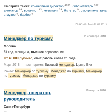
4933
107
Смотрите также:
концертный директор
,
библиотекарь
,
84
43
39
9
аниматор
,
вокалист
,
музыкант
,
билетер
,
смотритель зала
5
5
в музее
,
барбер
Резюме 1—20 из 8160
11 сентября 2018
Менеджер
по
туризму
Москва
51 год, женщина,
высшее
образование
От 40 000 руб/мес
, опыт работы более 21 года
Март 2018 — наст. время:
Визовый
менеджер
, Центр Виз
Ранее:
Менеджер
по
туризму
,
Менеджер
по
туризму
,
Менеджер
по
туризму
,
Менеджер
по
туризму
19 августа 2016
Менеджер
, оператор,
руководитель
Санкт-Петербург