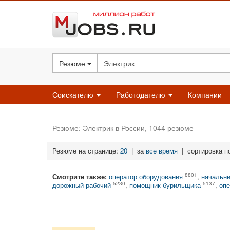
Резюме
Соискателю
Работодателю
Компании
Резюме: Электрик в России, 1044 резюме
Резюме на странице:
20
|
за
все время
|
сортировка п
8801
Смотрите также:
оператор оборудования
,
начальни
5230
5137
дорожный рабочий
,
помощник бурильщика
,
опе