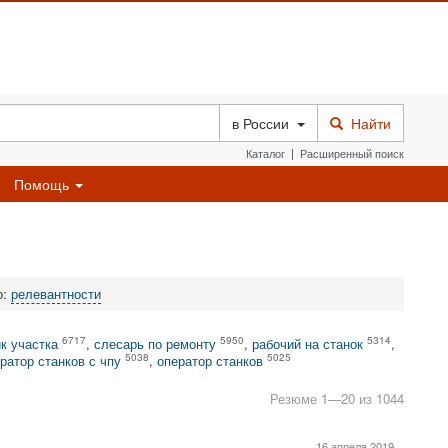
в
России
Найти
Каталог
|
Расширенный поиск
Помощь
о:
релевантности
6717
5950
5314
к участка
,
слесарь по ремонту
,
рабочий на станок
,
5038
5025
ратор станков с чпу
,
оператор станков
Резюме 1—20 из 1044
16 апреля 2019