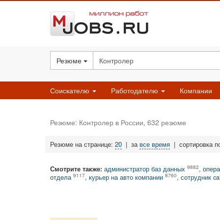
Резюме
Соискателю
Работодателю
Компании
Резюме: Контролер в России, 632 резюме
Резюме на странице:
20
|
за
все время
|
сортировка п
9882
Смотрите также:
администратор баз данных
,
опера
9117
8760
отдела
,
курьер на авто компании
,
сотрудник ca