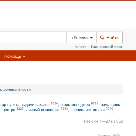
в
России
Найти
Каталог
|
Расширенный поиск
Помощь
о:
релевантности
9624
9321
тор пункта выдачи заказов
,
офис-менеджер
,
начальник
8225
7983
7270
ll-центра
,
личный помощник
,
специалист по ахч
Резюме 1—20 из 632
9 января 2020