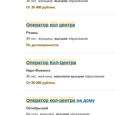
36 лет, женщина,
высшее
образование
От 35 000 руб/мес
Оператор
кол
центра
Рязань
49 лет, женщина,
высшее
образование
По договоренности
Оператор
Кол
-
Центра
Наро-Фоминск
30 лет, мужчина,
неполное высшее
образование
От 20 000 руб/мес
Оператор
кол
-
центра
на дому
Октябрьский
64 года, женщина,
высшее
образование