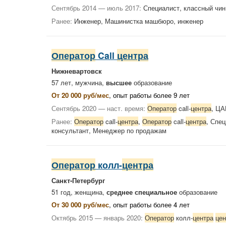
Сентябрь 2014 — июль 2017:
Специалист, классный чин
Ранее:
Инженер, Машинистка машбюро, инженер
Оператор
Call
центра
Нижневартовск
57 лет, мужчина,
высшее
образование
От 20 000 руб/мес
, опыт работы более 9 лет
Сентябрь 2020 — наст. время:
Оператор
call-
центра
, Ц
Ранее:
Оператор
call-
центра
,
Оператор
call-
центра
, Спе
консультант, Менеджер по продажам
Оператор
колл-
центра
Санкт-Петербург
51 год, женщина,
среднее специальное
образование
От 30 000 руб/мес
, опыт работы более 4 лет
Октябрь 2015 — январь 2020:
Оператор
колл-
центра
цен