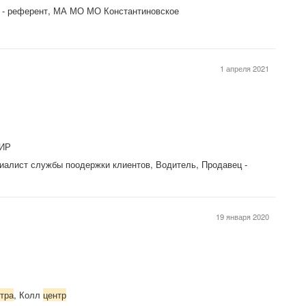
 - референт, МА МО МО Константиновское
1 апреля 2021
АИР
циалист службы поодержки клиентов, Водитель, Продавец -
19 января 2020
тра
, Колл
центр