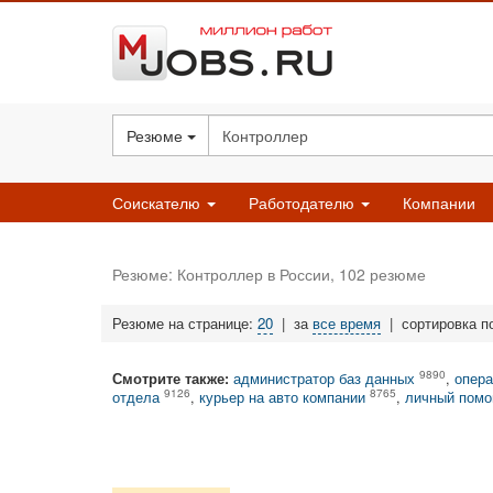
Резюме
Соискателю
Работодателю
Компании
Резюме: Контроллер в России, 102 резюме
Резюме на странице:
20
|
за
все время
|
сортировка п
9890
Смотрите также:
администратор баз данных
,
опера
9126
8765
отдела
,
курьер на авто компании
,
личный пом