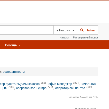
в
России
Найти
Каталог
|
Расширенный поиск
Помощь
о:
релевантности
9626
9324
тор пункта выдачи заказов
,
офис-менеджер
,
начальник
7986
7741
7669
ощник
,
оператор кол-центра
,
оператор call центра
Резюме 1—20 из 102
15 февраля 2019