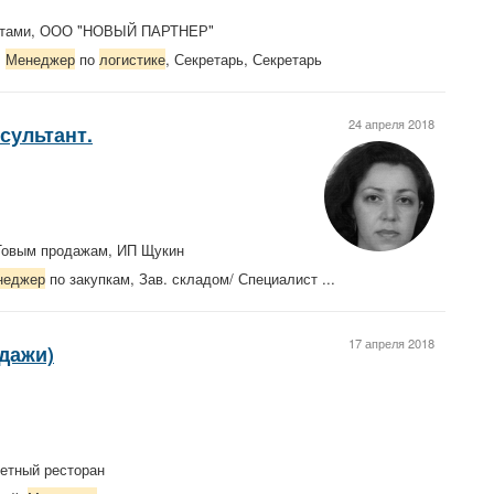
ентами, ООО "НОВЫЙ ПАРТНЕР"
,
Менеджер
по
логистике
, Секретарь, Секретарь
24 апреля 2018
сультант.
Товым продажам, ИП Щукин
неджер
по закупкам, Зав. складом/ Специалист ...
17 апреля 2018
дажи)
кетный ресторан