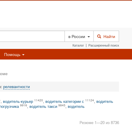
в
России
Найти
Каталог
|
Расширенный поиск
Помощь
зюме
о:
релевантности
4
11420
11124
,
водитель-курьер
,
водитель категории с
,
водитель
9916
9845
погрузчика
,
водитель такси
,
водитель
Резюме 1—20 из 8736