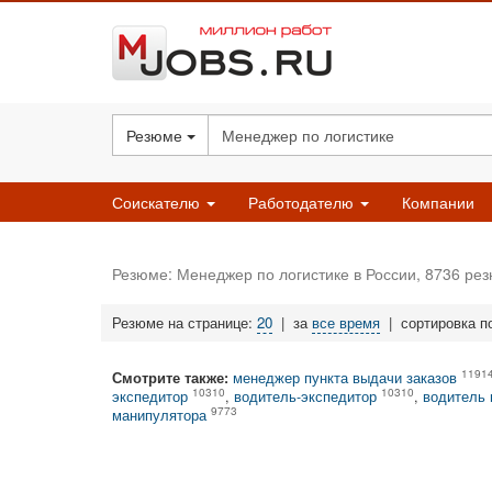
Резюме
Соискателю
Работодателю
Компании
Резюме: Менеджер по логистике в России, 8736 ре
Резюме на странице:
20
|
за
все время
|
сортировка п
1191
Смотрите также:
менеджер пункта выдачи заказов
10310
10310
экспедитор
,
водитель-экспедитор
,
водитель 
9773
манипулятора