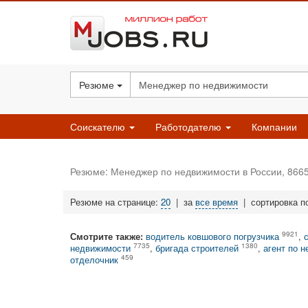
Резюме
Соискателю
Работодателю
Компании
Резюме: Менеджер по недвижимости в России, 866
Резюме на странице:
20
|
за
все время
|
сортировка п
9921
Смотрите также:
водитель ковшового погрузчика
,
7735
1380
недвижимости
,
бригада строителей
,
агент по 
459
отделочник