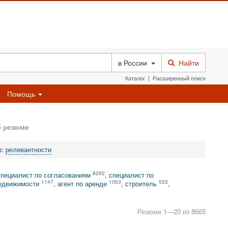
в
России
Найти
Каталог
|
Расширенный поиск
Помощь
5 резюме
о:
релевантности
8292
специалист по согласованиям
,
специалист по
1147
1063
523
недвижимости
,
агент по аренде
,
строитель
,
Резюме 1—20 из 8665