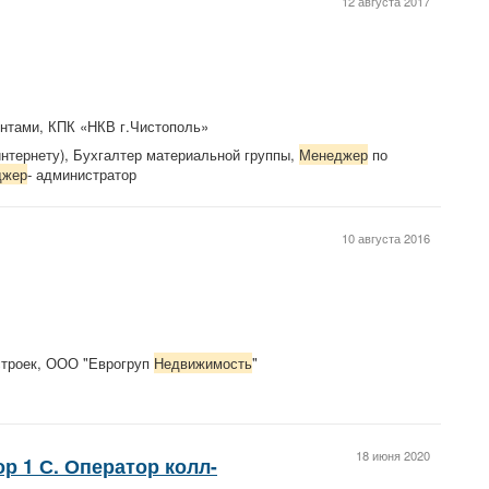
12 августа 2017
ентами, КПК «НКВ г.Чистополь»
 интернету), Бухгалтер материальной группы,
Менеджер
по
джер
- администратор
10 августа 2016
троек, ООО "Еврогруп
Недвижимость
"
18 июня 2020
р 1 С. Оператор колл-