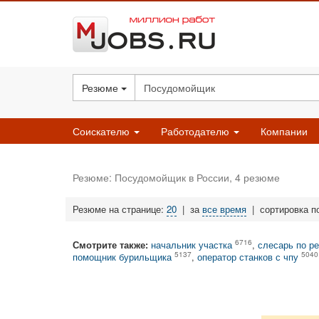
Резюме
Соискателю
Работодателю
Компании
Резюме: Посудомойщик в России, 4 резюме
Резюме на странице:
20
|
за
все время
|
сортировка п
6716
Смотрите также:
начальник участка
,
слесарь по р
5137
5040
помощник бурильщика
,
оператор станков с чпу