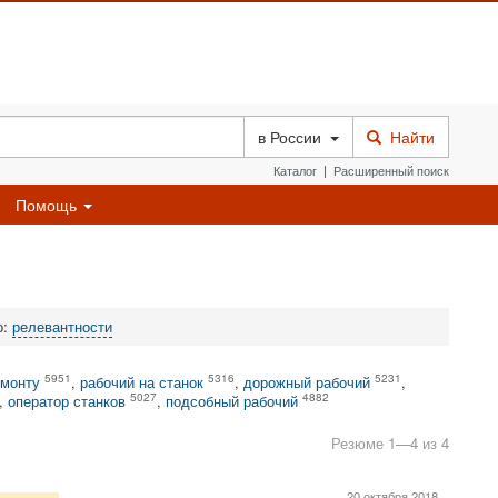
в
России
Найти
Каталог
|
Расширенный поиск
Помощь
о:
релевантности
5951
5316
5231
емонту
,
рабочий на станок
,
дорожный рабочий
,
5027
4882
,
оператор станков
,
подсобный рабочий
Резюме 1—4 из 4
20 октября 2018