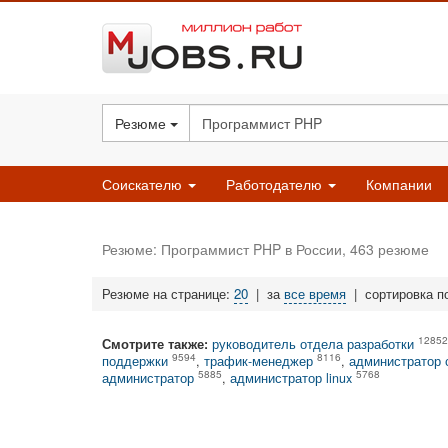
Резюме
Соискателю
Работодателю
Компании
Резюме: Программист PHP в России, 463 резюме
Резюме на странице:
20
|
за
все время
|
сортировка п
12852
Смотрите также:
руководитель отдела разработки
9594
8116
поддержки
,
трафик-менеджер
,
администратор 
5885
5768
администратор
,
администратор linux