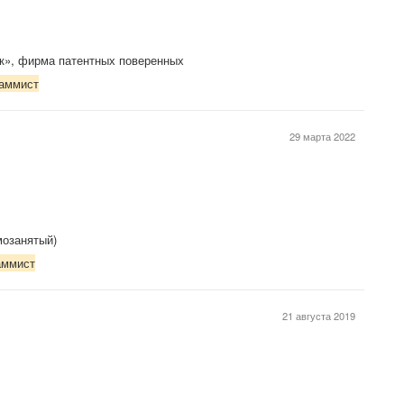
к», фирма патентных поверенных
аммист
29 марта 2022
мозанятый)
аммист
21 августа 2019