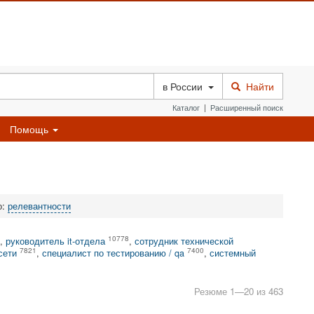
в
России
Найти
Каталог
|
Расширенный поиск
Помощь
о:
релевантности
10778
,
руководитель it-отдела
,
сотрудник технической
7821
7400
сети
,
специалист по тестированию / qa
,
системный
Резюме 1—20 из 463