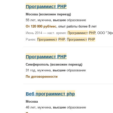
Программист
PHP
Москва
(возможен переезд)
55 лет, мужчина,
высшее
образование
От 120 000 руб/мес
, опыт работы более 8 лет
Июнь 2014 — наст. время:
Программист
PHP
, OOO "Эф
Ранее:
Программист
PHP
,
Программист
PHP
Программист
PHP
Симферополь
(возможен переезд)
31 год, мужчина,
высшее
образование
По договоренности
Веб
программист
php
Москва
46 лет, мужчина,
высшее
образование