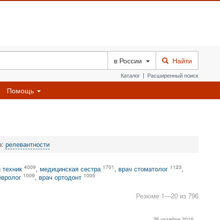
в
России
Найти
Каталог
|
Расширенный поиск
Помощь
о:
релевантности
4009
1701
1123
 техник
,
медицинская сестра
,
врач стоматолог
,
1009
1005
евролог
,
врач ортодонт
Резюме 1—20 из 796
25 октября 2016