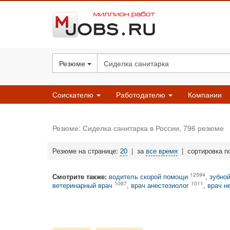
Резюме
Соискателю
Работодателю
Компании
Резюме: Сиделка санитарка в России, 796 резюме
Резюме на странице:
20
|
за
все время
|
сортировка п
12594
Смотрите также:
водитель скорой помощи
,
зубной
1067
1011
ветеринарный врач
,
врач анестезиолог
,
врач н