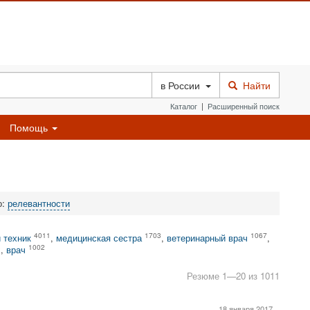
в
России
Найти
Каталог
|
Расширенный поиск
Помощь
о:
релевантности
4011
1703
1067
 техник
,
медицинская сестра
,
ветеринарный врач
,
3
1002
,
врач
Резюме 1—20 из 1011
18 января 2017