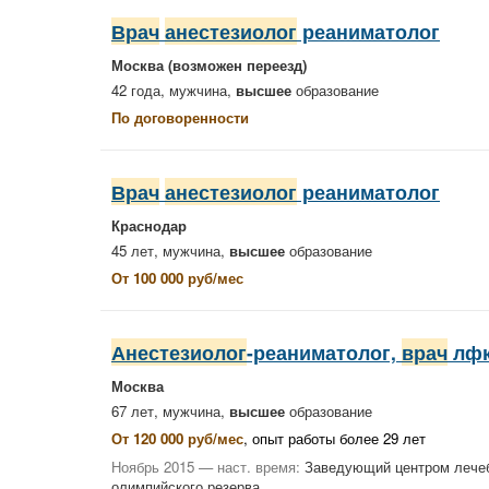
Врач
анестезиолог
реаниматолог
Москва
(возможен переезд)
42 года, мужчина,
высшее
образование
По договоренности
Врач
анестезиолог
реаниматолог
Краснодар
45 лет, мужчина,
высшее
образование
От 100 000 руб/мес
Анестезиолог
-реаниматолог,
врач
лфк
Москва
67 лет, мужчина,
высшее
образование
От 120 000 руб/мес
, опыт работы более 29 лет
Ноябрь 2015 — наст. время:
Заведующий центром лечеб
олимпийского резерва