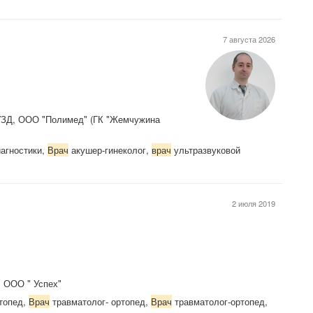
7 августа 2026
ЗД, ООО "Полимед" (ГК "Жемчужина
агностики,
Врач
акушер-гинеколог,
врач
ультразвуковой
2 июля 2019
, ООО " Успех"
топед,
Врач
травматолог- ортопед,
Врач
травматолог-ортопед,