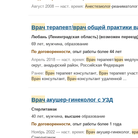
Август 2008 — наст. время:
Анестезиолог
-реаниматол
Врач
терапевт/
врач
общей практики в
Любань (Ленинградская область)
(возможен переезд
69 лет, мужчина,
образование
По договоренности
, опыт работы более 44 лет
Апрель 2018 — наст. время:
Врач
терапевт/
врач
медпун
округ, анадырский район, Российская Федерация
Ранее:
Врач
терапевт консультант,
Врач
терапевт учас
Врач
консультант,
Врач
-консультант удаленной ...
Врач
акушер-гинеколог с УЗД
Стерлитамак
40 лет, мужчина,
высшее
образование
По договоренности
, опыт работы более 1 года
Ноябрь 2022 — наст. время:
Врач
акушер-гинеколог,
вр
Стерлитамак