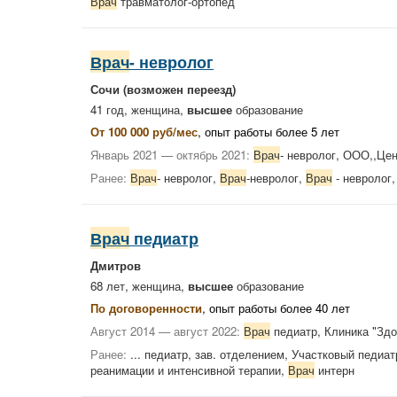
Врач
травматолог-ортопед
Врач
- невролог
Сочи
(возможен переезд)
41 год, женщина,
высшее
образование
От 100 000 руб/мес
, опыт работы более 5 лет
Январь 2021 — октябрь 2021:
Врач
- невролог, ООО,,Це
Ранее:
Врач
- невролог,
Врач
-невролог,
Врач
- невролог
Врач
педиатр
Дмитров
68 лет, женщина,
высшее
образование
По договоренности
, опыт работы более 40 лет
Август 2014 — август 2022:
Врач
педиатр, Клиника "Зд
Ранее:
... педиатр, зав. отделением, Участковый педиа
реанимации и интенсивной терапии,
Врач
интерн