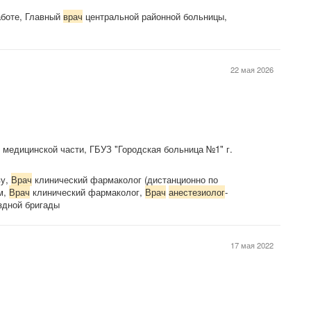
боте, Главный
врач
центральной районной больницы,
22 мая 2026
 медицинской части, ГБУЗ "Городская больница №1" г.
ву,
Врач
клинический фармаколог (дистанционно по
м,
Врач
клинический фармаколог,
Врач
анестезиолог
-
дной бригады
17 мая 2022