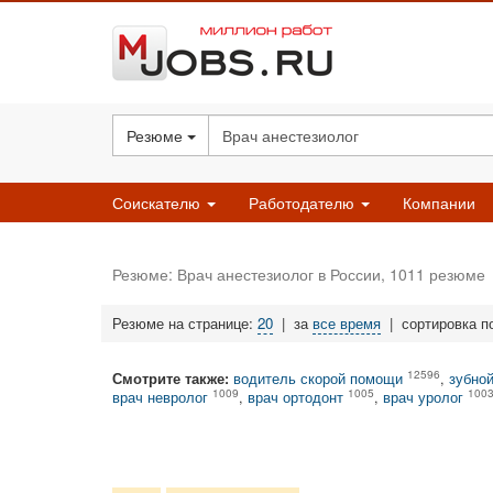
Резюме
Соискателю
Работодателю
Компании
Резюме: Врач анестезиолог в России, 1011 резюме
Резюме на странице:
20
|
за
все время
|
сортировка п
12596
Смотрите также:
водитель скорой помощи
,
зубной
1009
1005
100
врач невролог
,
врач ортодонт
,
врач уролог