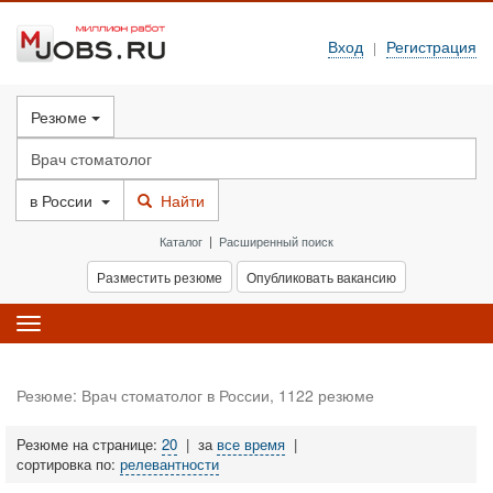
Вход
Регистрация
|
Резюме
в
России
Найти
Каталог
|
Расширенный поиск
Разместить резюме
Опубликовать вакансию
Toggle
navigation
Резюме: Врач стоматолог в России, 1122 резюме
Резюме на странице:
20
|
за
все время
|
сортировка по:
релевантности