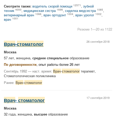
12571
Смотрите также:
водитель скорой помощи
,
зубной
4000
1696
1085
техник
,
медицинская сестра
,
сиделка медсестра
,
1066
1004
1002
ветеринарный врач
,
врач ортодонт
,
врач уролог
,
1001
врач
Резюме 1—20 из 1122
26 сентября 2018
Врач
-
стоматолог
Москва
57 лет, женщина,
среднее специальное
образование
По договоренности
, опыт работы более 26 лет
Сентябрь 1992 — наст. время:
Врач
-
стоматолог
терапевт,
Стоматологическая поликлиника
Ранее:
Врач
-
стоматолог
17 сентября 2019
Врач
-
стоматолог
Москва
32 года, женщина,
высшее
образование