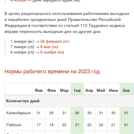
В целях рационального использования работниками выходных
и нерабочих праздничных дней Правительство Российской
Федерации в соответствии со статьей 112 Трудового кодекса
вправе переносить выходные дни на другие дни.
1 января (вс) →
24 февраля (пт)
7 января (сб) →
8 мая (пн)
4 ноября (сб) →
6 ноября (пн)
Нормы рабочего времени на 2023 год
Янв
Фев
Мар
1кв
Апр
Май
Июн
2кв
Количество дней
Календарные
31
28
31
90
30
31
30
91
Рабочие
17
18
22
57
20
20
21
61