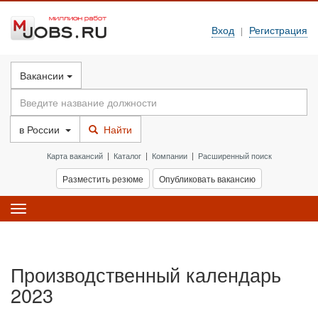
Вход
Регистрация
|
Вакансии
в
России
Найти
Карта вакансий
|
Каталог
|
Компании
|
Расширенный поиск
Разместить резюме
Опубликовать вакансию
Toggle
navigation
Производственный календарь
2023